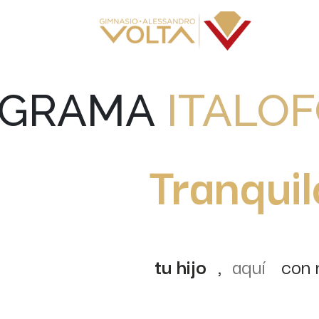
GRAMA
ITALOF
anqu
tu hijo
,
aquí
con 